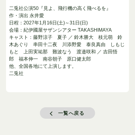
二兎社公演50『見よ、飛行機の高く飛べるを』
作・演出 永井愛
日程：2027年1月16日(土)～31日(日)
会場：紀伊國屋サザンシアター TAKASHIMAYA
キャスト：藤野涼子 夏子 ／ 鈴木勝大 枝元萌 鈴
木あぐり 串田十二夜 川添野愛 泰良真由 しもじ
もと 上田実祐那 難波なう 渡邉咲和 ／ 吉田悟
郎 福本伸一 南谷朝子 原口健太郎
他、全国各地にて上演します。
二兎社
一覧へ戻る