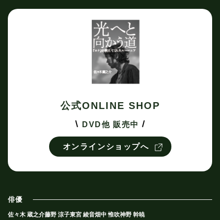
公式ONLINE SHOP
DVD他 販売中
オンラインショップへ
俳優
佐々木 蔵之介
藤野 涼子
東宮 綾音
畑中 惟吹
神野 幹暁