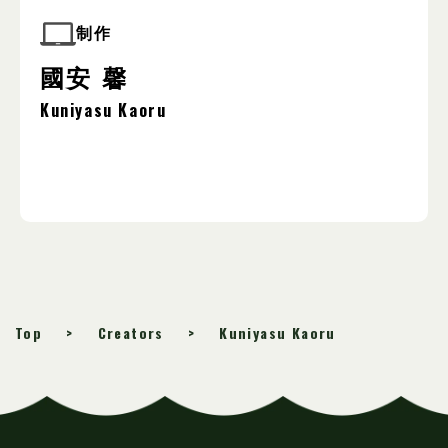
制作
國安 馨
Kuniyasu Kaoru
Top
Creators
Kuniyasu Kaoru